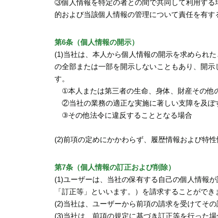
③個人情報を特定の者との間で共同して利用する
的および当該個人情報の管理について責任を有す
第6条（個人情報の開示）
(1)当社は、本人から個人情報の開示を求めら
の全部または一部を開示しないこともあり、開示
す。
①本人または第三者の生命、身体、財産その他
②当社の業務の適正な実施に著しい支障を及ぼ
③その他法令に違反することとなる場合
(2)前項の定めにかかわらず、履歴情報および特
第7条（個人情報の訂正および削除）
(1)ユーザーは、当社の保有する自己の個人情
「訂正等」といいます。）を請求することができ
(2)当社は、ユーザーから前項の請求を受けて
(3)当社は、前項の規定に基づき訂正等を行った