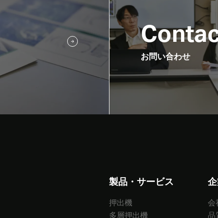
Contac
お問い合わせ
製品・サービス
企
押出機
会
多層押出機
品