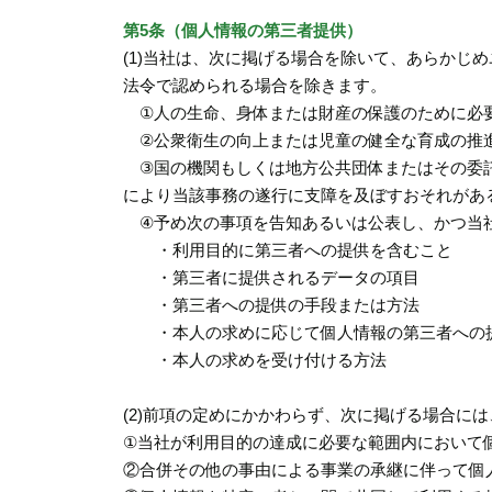
第5条（個人情報の第三者提供）
(1)当社は、次に掲げる場合を除いて、あらか
法令で認められる場合を除きます。
①人の生命、身体または財産の保護のために必要
②公衆衛生の向上または児童の健全な育成の推進
③国の機関もしくは地方公共団体またはその委託
により当該事務の遂行に支障を及ぼすおそれがあ
④予め次の事項を告知あるいは公表し、かつ当
・利用目的に第三者への提供を含むこと
・第三者に提供されるデータの項目
・第三者への提供の手段または方法
・本人の求めに応じて個人情報の第三者への
・本人の求めを受け付ける方法
(2)前項の定めにかかわらず、次に掲げる場合に
①当社が利用目的の達成に必要な範囲内において
②合併その他の事由による事業の承継に伴って個